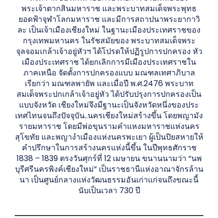
พระเจ้าตากสินมหาราช และพระบาทสมเด็จพระพุทธ
ยอดฟ้าจุฬาโลกมหาราช และมีการสถาปนาพระยากาวิ
ละ เป็นเจ้าเมืองเชียงใหม่ ในฐานะเมืองประเทศราชของ
กรุงเทพมหานคร ในรัชสมัยของ พระบาทสมเด็จพระ
จุลจอมเกล้าเจ้าอยู่หัวฯ ได้โปรดให้ปฏิรูปการปกครอง หัว
เมืองประเทศราช ได้ยกเลิกการมีเมืองประเทศราชใน
ภาคเหนือ จัดตั้งการปกครองแบบ มณฑลเทศาภิบาล
เรียกว่า มณฑลพายัพ และเมื่อปี พ.ศ.2476 พระบาท
สมเด็จพระปกเกล้าเจ้าอยู่หัว ได้ปรับปรุงการปกครองเป็น
แบบจังหวัด เชียงใหม่จึงมีฐานะเป็นจังหวัดหนึ่งของประ
เทศไทนจนถึงปัจจุบัน..นครเชียงใหม่สร้างขึ้น โดยพญามัง
รายมหาราช โดยมีพ่อขุนรามคำแหงมหาราชแห่งนคร
สุโขทัย และพญางำเมืองแห่งนครพะเยา ผู้เป็นปิยสหายให้
คำปรึกษาในการสร้างนครแห่งนี้ขึ้น ในปีพุทธศักราช
1838 – 1839 ตรงวันศุกร์ที่ 12 เมษายน ขนานนามว่า “นพ
บุรีศรีนครพิงค์เชียงใหม่” เป็นราชธานีแห่งอาณาจักรล้าน
นา เป็นศูนย์กลางแห่งวัฒนธรรมอันเก่าแก่จนถึงขณะนี้
นับเป็นเวลา 730 ปี